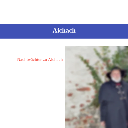
sortiert nach dem Ortsnamen
Aichach
Hegner, Manuel
Nachtwächter zu Aichach
86551 Aichach
In der Au 10
Mobil: 0152 / 037 758 17
Mail: 
tobiashegner@gmx.de