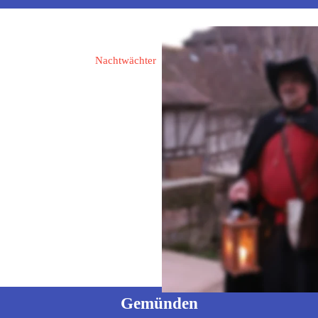
Henrich, Michael
Nachtwächter
63654 Büdingen
Vogelsbergstraße 14
Tel: 06042 - 957 67 28
Mobil: 0172 - 610 68 91
Mail: 
poeticus67@web.de
Gemünden