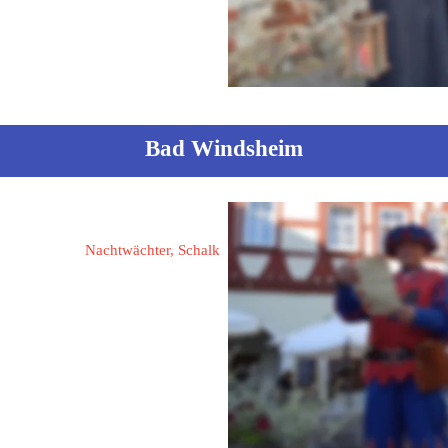
Bad Windsheim
Stiegler, Heinrich
Nachtwächter, Schalk
91438 Bad Windsheim
Erkenbrechtshofen 16a
Fon: 09841 / 3925
Mobil: 0177 / 3006303