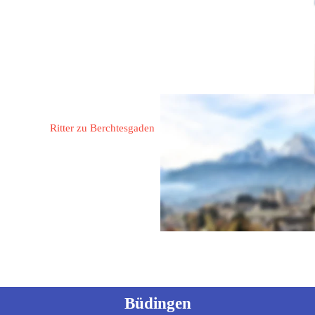
ntikes-ritteressen-zum-lindwurm.de
Glossner, Rudolf
Ritter zu Berchtesgaden
83471 Berchtesgaden
Rathausplatz 15
Fon: 
08652/61669
 oder 
5410
Mobil: 
0171 7271556
Büdingen