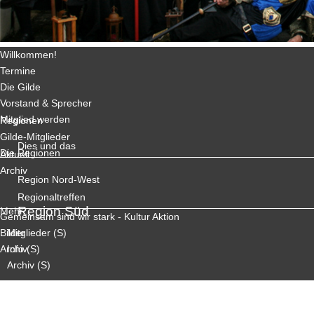
Willkommen!
Termine
Die Gilde
Vorstand & Sprecher
Mitglied werden
Regionen
Gilde-Mitglieder
Dies und das
Die Regionen
Aktuell
Archiv
Region Nord-West
Regionaltreffen
Region Süd
Mehr...
Gemeinsam sind wir stark - Kultur Aktion
Bilder
Mitglieder (S)
Archiv
Info (S)
Archiv (S)
Region Ost