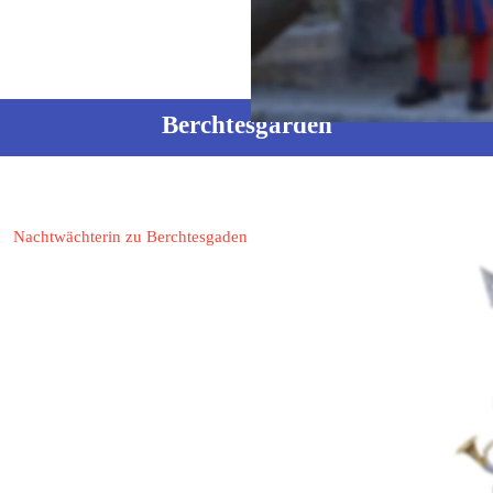
Mail: h.c.stiegler@gmx.de
Berchtesgarden
Glossner, Anna
Nachtwächterin zu Berchtesgaden
83471 Berchtesgaden,
Rathausplatz 15
Fon: 
08652/61669
 oder 
5410
Mobil: 
0171 7271556
Mail: 
aglossner@t-online.de