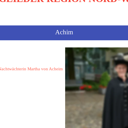
sortiert nach Ortsnamen
Achim
Knüppel, Maren
Nachtwächterin Martha von Acheim
Am Sportplatz 3 b
28832 Achim
Maren.knueppel@gmx.de