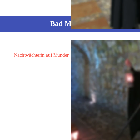
Bad Münder
Gattermann, Almuth
Nachtwächterin auf Münder
31863 Coppenbrügge - Hohnsen
Am Wolfhagen 2
05156 / 546
05156 / 546
0157 / 75226441
muth.gattermann@googlemail.com 
www.bad-muender.de