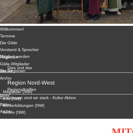
Willkommen!
Termine
Die Gilde
Vorstand & Sprecher
Mitglied werden
Regionen
Gilde-Mitglieder
Dies und das
Die Regionen
Aktuell
Archiv
Region Nord-West
Regionaltreffen
Mitglieder (NW)
Mehr...
Gemeinsam sind wir stark - Kultur Aktion
Info (NW)
Bilder
Weiterbildungen (NW)
Archiv
Archiv (NW)
MIT
Region Süd