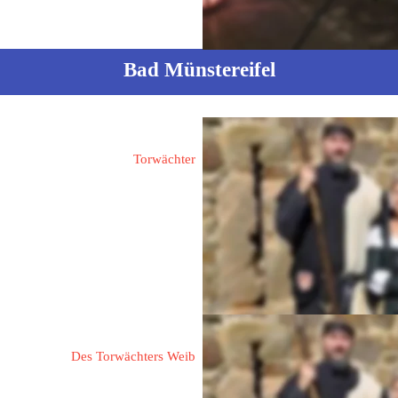
Bad Münstereifel
Bünger, Bernd
Torwächter
53902 Bad Münstereifel
Entenmarkt 22
.torwaechter-bad-muenstereifel.de
Bünger, Jeannette
Des Torwächters Weib